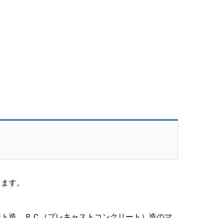
ります。
ート造、ＰＣ（プレキャストコンクリート）造のマ