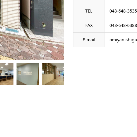
TEL
048-648-3535
FAX
048-648-6388
E-mail
omiyanishig