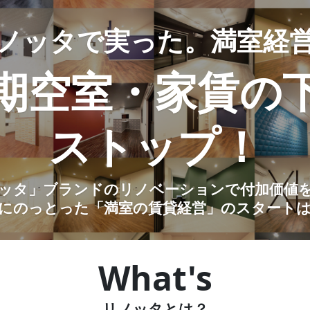
ノッタで実った。満室経
期空室・家賃の
ストップ！
ッタ」ブランドのリノベーションで付加価値
にのっとった「満室の賃貸経営」のスタート
What's
リノッタとは？