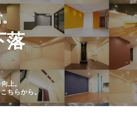
営。
下落
を向上。
はこちらから。