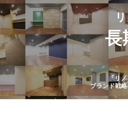
リ
長
「リノ
ブランド戦略