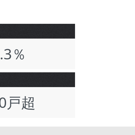
2.3％
00戸超