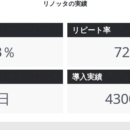
リノッタの実績
リピート率
3％
7
導入実績
5日
43