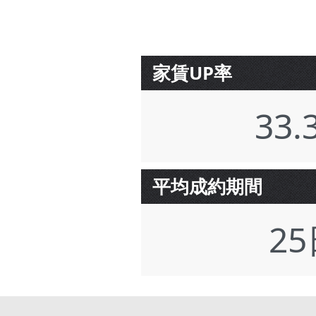
家賃UP率
33.
平均成約期間
2